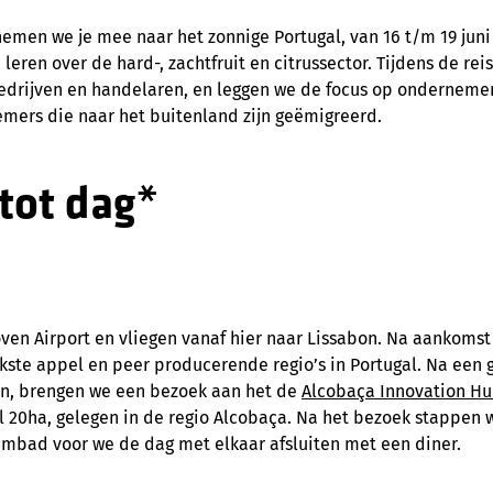
nemen we je mee naar het zonnige Portugal, van 16 t/m 19 jun
eren over de hard-, zachtfruit en citrussector. Tijdens de reis
edrijven en handelaren, en leggen we de focus op ondernemersc
ers die naar het buitenland zijn geëmigreerd.
 tot dag*
en Airport en vliegen vanaf hier naar Lissabon. Na aankomst
kste appel en peer producerende regio’s in Portugal. Na een ge
en, brengen we een bezoek aan het de
Alcobaça Innovation H
al 20ha, gelegen in de regio Alcobaça. Na het bezoek stappen 
embad voor we de dag met elkaar afsluiten met een diner.