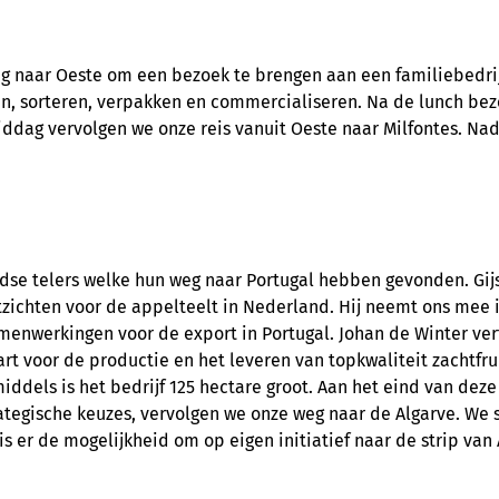
g naar Oeste om een bezoek te brengen aan een familiebedrij
aren, sorteren, verpakken en commercialiseren. Na de lunch b
dag vervolgen we onze reis vanuit Oeste naar Milfontes. Na
se telers welke hun weg naar Portugal hebben gevonden. Gijs
tzichten voor de appelteelt in Nederland. Hij neemt ons mee 
menwerkingen voor de export in Portugal. Johan de Winter verte
art voor de productie en het leveren van topkwaliteit zachtfr
ddels is het bedrijf 125 hectare groot. Aan het eind van dez
tegische keuzes, vervolgen we onze weg naar de Algarve. We
s er de mogelijkheid om op eigen initiatief naar de strip van 