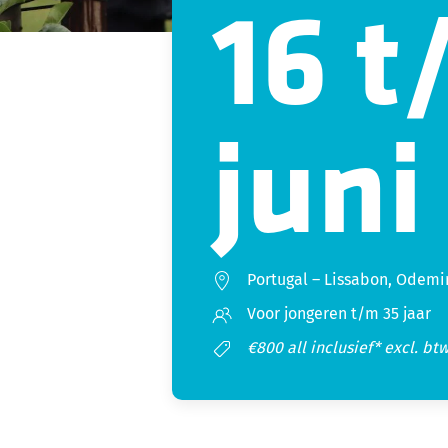
16 t
juni
Portugal
–
Lissabon, Odemir
Voor jongeren t/m 35 jaar
€800 all inclusief* excl. bt