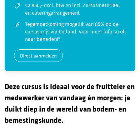
€2.850,- excl. btw en incl. cursusmateriaal
en cateringarrangement
Tegemoetkoming mogelijk van 85% op de
cursusprijs via Colland. Voor meer info scroll
naar beneden!*
Direct aanmelden
Deze cursus is ideaal voor de fruitteler en
medewerker van vandaag én morgen: je
duikt diep in de wereld van bodem- en
bemestingskunde.