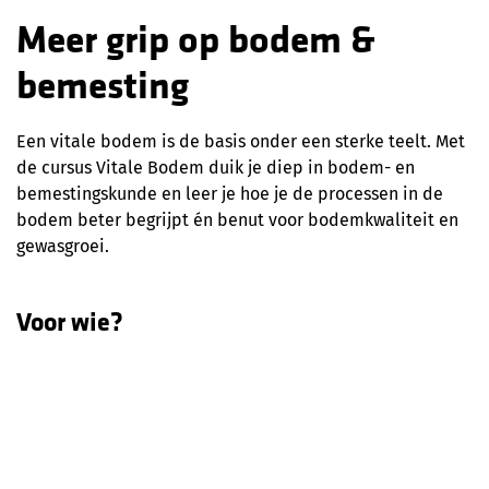
Meer grip op bodem &
bemesting
Een vitale bodem is de basis onder een sterke teelt. Met
de cursus Vitale Bodem duik je diep in bodem- en
bemestingskunde en leer je hoe je de processen in de
bodem beter begrijpt én benut voor bodemkwaliteit en
gewasgroei.
Voor wie?
Voor fruittelers en medewerkers van vandaag én morgen
die meer willen weten over bodem en bemesting, én
die die kennis willen toepassen in de praktijk.
Wat leer je?