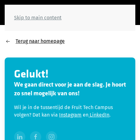
Skip to main content
Terug naar homepage
Gelukt!
We gaan direct voor je aan de slag. Je hoort
zo snel mogelijk van ons!
Wil je in de tussentijd de Fruit Tech Campus
volgen? Dat kan via
Instagram
en
LinkedIn
.