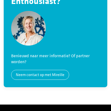
Enthousiast?
Benieuwd naar meer informatie? Of partner
worden?
Neem contact op met Mireille